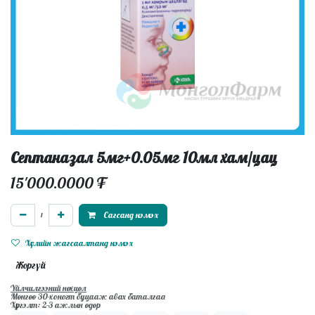
Септаназал 5мг+0.05мг 10мл хам/цац
15'000.0000
₮
Сагсанд нэмэх
Хүслийн жагсаалтанд нэмэх
Жоргүй
Үйлчилгээний нөхцөл
Мөнгөө 30-хоногт буцааж авах баталгаа
Хүргэлт: 2-3 ажлын өдөр