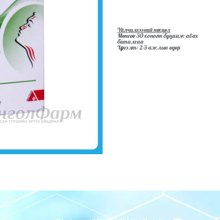
Үйлчилгээний нөхцөл
Мөнгөө 30-хоногт буцааж авах
баталгаа
Хүргэлт: 2-3 ажлын өдөр