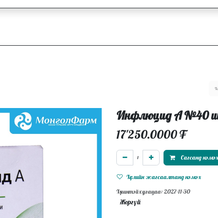
ллагаа
Блог
Ажлын байрууд
Инфлюцид А №40 ш
17'250.0000
₮
Сагсанд нэмэ
Хүслийн жагсаалтанд нэмэх
Хүчинтэй хугацаа: 2027-11-30
Жоргүй