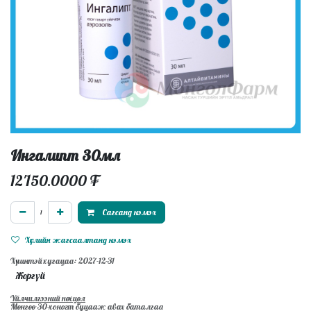
Ингалипт 30мл
12'150.0000
₮
Сагсанд нэмэх
Хүслийн жагсаалтанд нэмэх
Хүчинтэй хугацаа: 2027-12-31
Жоргүй
Үйлчилгээний нөхцөл
Мөнгөө 30-хоногт буцааж авах баталгаа