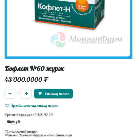
Кофлет №60 жүрж
43'000.0000
₮
Сагсанд нэмэх
Хүслийн жагсаалтанд нэмэх
Хүчинтэй хугацаа: 2028-02-29
Жоргүй
Үйлчилгээний нөхцөл
Мөнгөө 30-хоногт буцааж авах баталгаа