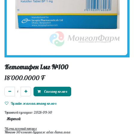
Кетотифен 1мг №100
18'000.0000
₮
Сагсанд нэмэх
Хүслийн жагсаалтанд нэмэх
Хүчинтэй хугацаа: 2028-09-30
Жортой
Үйлчилгээний нөхцөл
Мөнгөө 30-хоногт буцааж авах баталгаа