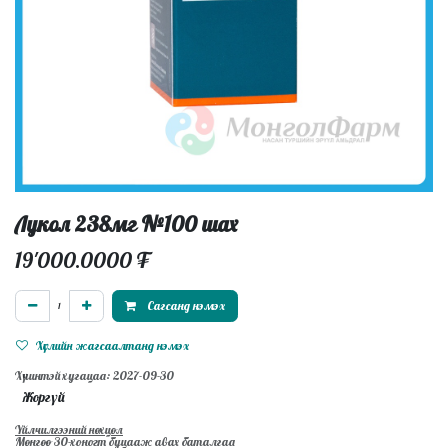
Лукол 238мг №100 шах
19'000.0000
₮
Сагсанд нэмэх
Хүслийн жагсаалтанд нэмэх
Хүчинтэй хугацаа: 2027-09-30
Жоргүй
Үйлчилгээний нөхцөл
Мөнгөө 30-хоногт буцааж авах баталгаа