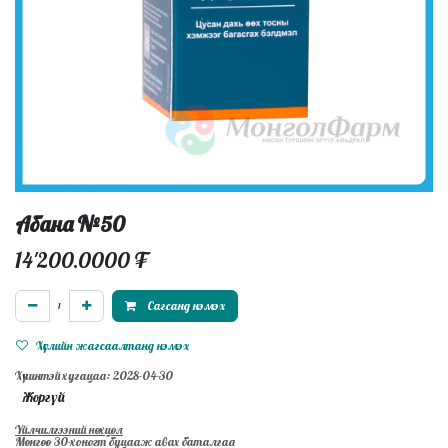
Абана №50
14'200.0000
₮
Сагсанд нэмэх
Хүслийн жагсаалтанд нэмэх
Хүчинтэй хугацаа: 2028-04-30
Жоргүй
Үйлчилгээний нөхцөл
Мөнгөө 30-хоногт буцааж авах баталгаа