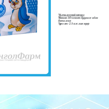
Үйлчилгээний нөхцөл
Мөнгөө 30-хоногт буцааж авах
баталгаа
Хүргэлт: 2-3 ажлын өдөр