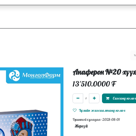
ллагаа
Блог
Ажлын байрууд
Анаферон №20 хүүх
13'510.0000
₮
Сагсанд нэмэ
Хүслийн жагсаалтанд нэмэх
Хүчинтэй хугацаа: 2028-08-01
Жоргүй