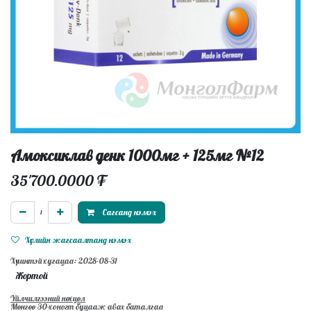
Амоксиклав денк 1000мг + 125мг №12
35'700.0000
₮
Сагсанд нэмэх
Хүслийн жагсаалтанд нэмэх
Хүчинтэй хугацаа: 2028-08-31
Жортой
Үйлчилгээний нөхцөл
Мөнгөө 30-хоногт буцааж авах баталгаа