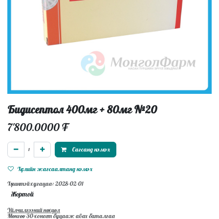
Бидисептол 400мг + 80мг №20
7'800.0000
₮
Сагсанд нэмэх
Хүслийн жагсаалтанд нэмэх
Хүчинтэй хугацаа: 2028-02-01
Жортой
Үйлчилгээний нөхцөл
Мөнгөө 30-хоногт буцааж авах баталгаа