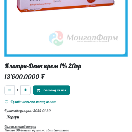
Клотри-Денк крем 1% 20гр
13'600.0000
₮
Сагсанд нэмэх
Хүслийн жагсаалтанд нэмэх
Хүчинтэй хугацаа: 2029-01-30
Жоргүй
Үйлчилгээний нөхцөл
Мөнгөө 30-хоногт буцааж авах баталгаа