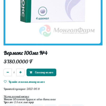
Вермокс 100мг №4
3'180.0000
₮
Сагсанд нэмэх
Хүслийн жагсаалтанд нэмэх
Хүчинтэй хугацаа: 2027-06-11
Үйлчилгээний нөхцөл
Мөнгөө 30-хоногт буцааж авах баталгаа
Хүргэлт: 2-3 ажлын өдөр