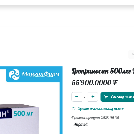
ллагаа
Блог
Ажлын байрууд
Гроприносин 500мг
55'900.0000
₮
Сагсанд нэмэ
Хүслийн жагсаалтанд нэмэх
Хүчинтэй хугацаа: 2028-09-30
Жортой