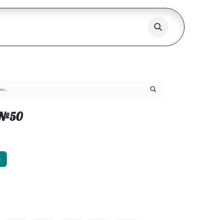
 №50
х