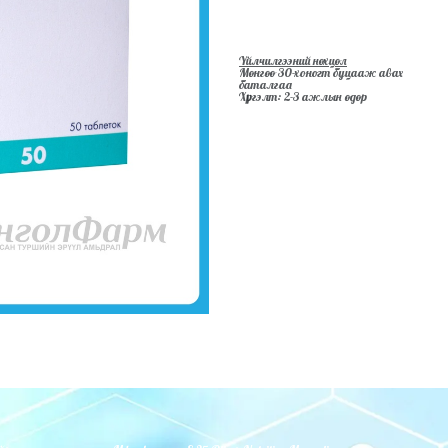
Үйлчилгээний нөхцөл
Мөнгөө 30-хоногт буцааж авах
баталгаа
Хүргэлт: 2-3 ажлын өдөр