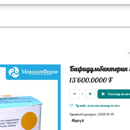
ллагаа
Блог
Ажлын байрууд
Бифидумбактерин 
13'600.0000
₮
Сагсанд нэмэ
Хүслийн жагсаалтанд нэмэх
Хүчинтэй хугацаа: 2028-01-01
Жоргүй