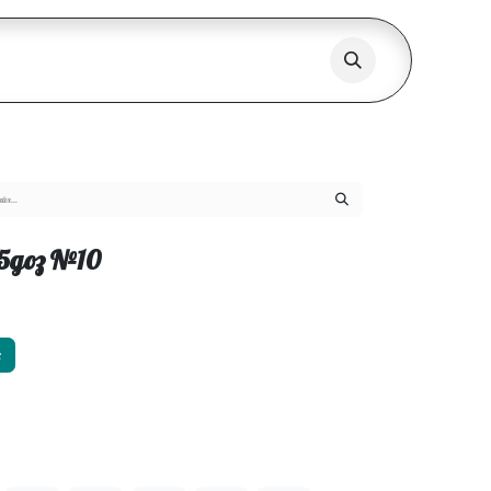
5доз №10
х