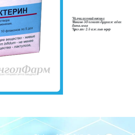
Үйлчилгээний нөхцөл
Мөнгөө 30-хоногт буцааж авах
баталгаа
Хүргэлт: 2-3 ажлын өдөр