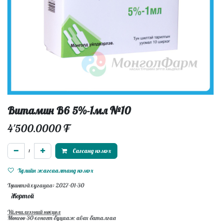
Витамин В6 5%-1мл №10
4'500.0000
₮
Сагсанд нэмэх
Хүслийн жагсаалтанд нэмэх
Хүчинтэй хугацаа: 2027-01-30
Жортой
Үйлчилгээний нөхцөл
Мөнгөө 30-хоногт буцааж авах баталгаа