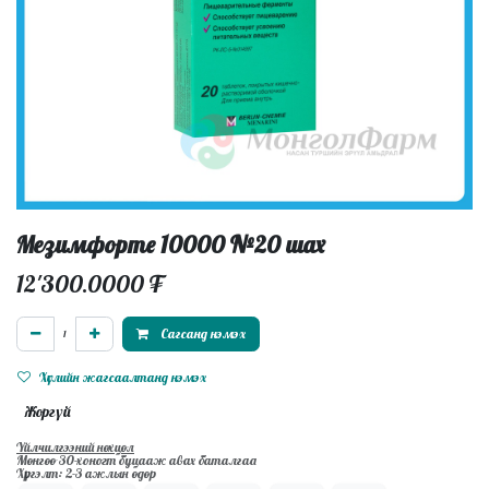
Мезимфорте 10000 №20 шах
12'300.0000
₮
Сагсанд нэмэх
Хүслийн жагсаалтанд нэмэх
Жоргүй
Үйлчилгээний нөхцөл
Мөнгөө 30-хоногт буцааж авах баталгаа
Хүргэлт: 2-3 ажлын өдөр