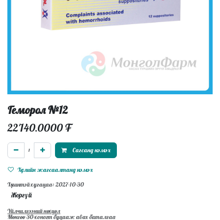
Геморол №12
22'140.0000
₮
Сагсанд нэмэх
Хүслийн жагсаалтанд нэмэх
Хүчинтэй хугацаа: 2027-10-30
Жоргүй
Үйлчилгээний нөхцөл
Мөнгөө 30-хоногт буцааж авах баталгаа