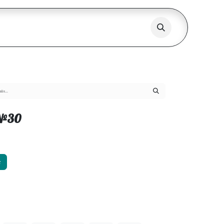
 №30
х