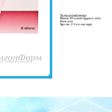
Үйлчилгээний нөхцөл
Мөнгөө 30-хоногт буцааж авах
баталгаа
Хүргэлт: 2-3 ажлын өдөр