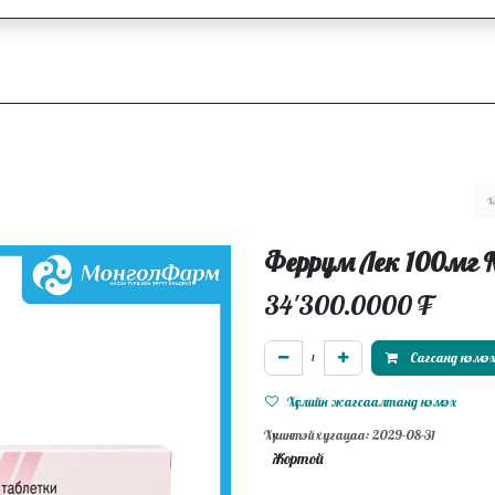
ллагаа
Блог
Ажлын байрууд
Феррум Лек 100мг
34'300.0000
₮
Сагсанд нэмэ
Хүслийн жагсаалтанд нэмэх
Хүчинтэй хугацаа: 2029-08-31
Жортой