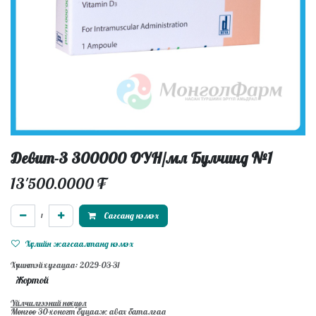
Девит-3 300000 ОУН/мл Булчинд №1
13'500.0000
₮
Сагсанд нэмэх
Хүслийн жагсаалтанд нэмэх
Хүчинтэй хугацаа: 2029-03-31
Жортой
Үйлчилгээний нөхцөл
Мөнгөө 30-хоногт буцааж авах баталгаа