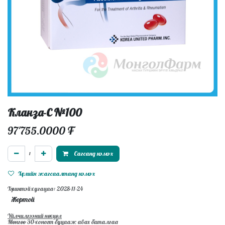
Кланза-С №100
97'755.0000
₮
Сагсанд нэмэх
Хүслийн жагсаалтанд нэмэх
Хүчинтэй хугацаа: 2028-11-24
Жортой
Үйлчилгээний нөхцөл
Мөнгөө 30-хоногт буцааж авах баталгаа