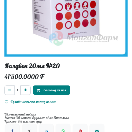
Колдвон 20мл №20
41'500.0000
₮
Сагсанд нэмэх
Хүслийн жагсаалтанд нэмэх
Үйлчилгээний нөхцөл
Мөнгөө 30-хоногт буцааж авах баталгаа
Хүргэлт: 2-3 ажлын өдөр