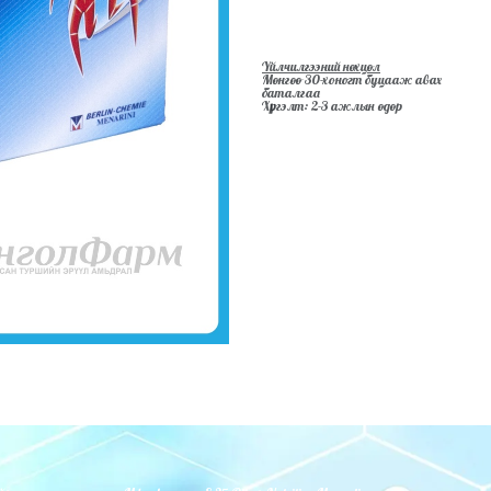
Үйлчилгээний нөхцөл
Мөнгөө 30-хоногт буцааж авах
баталгаа
Хүргэлт: 2-3 ажлын өдөр