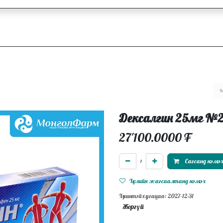
ллагаа
Блог
Ажлын байрууд
Дексалгин 25мг №
27'100.0000
₮
Сагсанд нэмэ
Хүслийн жагсаалтанд нэмэх
Хүчинтэй хугацаа: 2027-12-31
Жоргүй