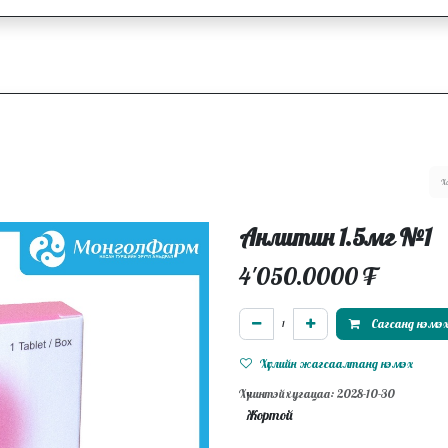
ллагаа
Блог
Ажлын байрууд
Анлитин 1.5мг №1
4'050.0000
₮
Сагсанд нэмэ
Хүслийн жагсаалтанд нэмэх
Хүчинтэй хугацаа: 2028-10-30
Жортой