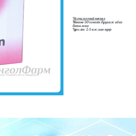
Үйлчилгээний нөхцөл
Мөнгөө 30-хоногт буцааж авах
баталгаа
Хүргэлт: 2-3 ажлын өдөр