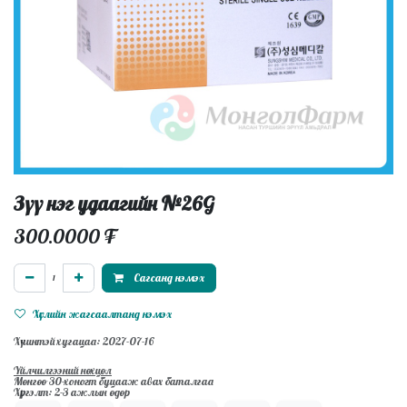
Зүү нэг удаагийн №26G
300.0000
₮
Сагсанд нэмэх
Хүслийн жагсаалтанд нэмэх
Хүчинтэй хугацаа: 2027-07-16
Үйлчилгээний нөхцөл
Мөнгөө 30-хоногт буцааж авах баталгаа
Хүргэлт: 2-3 ажлын өдөр