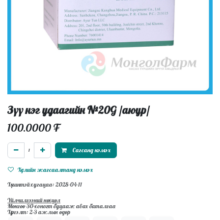
Зүү нэг удаагийн №20G /аюур/
100.0000
₮
Сагсанд нэмэх
Хүслийн жагсаалтанд нэмэх
Хүчинтэй хугацаа: 2028-04-11
Үйлчилгээний нөхцөл
Мөнгөө 30-хоногт буцааж авах баталгаа
Хүргэлт: 2-3 ажлын өдөр