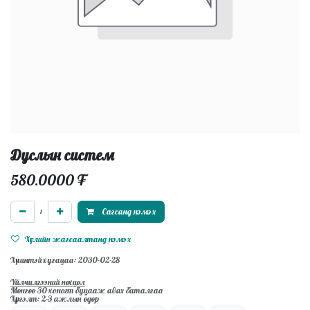
Дуслын систем
580.0000
₮
Сагсанд нэмэх
Хүслийн жагсаалтанд нэмэх
Хүчинтэй хугацаа: 2030-02-28
Үйлчилгээний нөхцөл
Мөнгөө 30-хоногт буцааж авах баталгаа
Хүргэлт: 2-3 ажлын өдөр