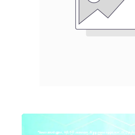
Чингэлтэй дүүрэг, 40, 50 мянгат, Жуулчны гудамж, 17/2-р ба