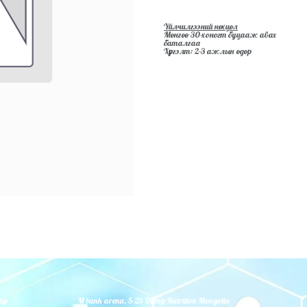
Үйлчилгээний нөхцөл
Мөнгөө 30-хоногт буцааж авах
баталгаа
Хүргэлт: 2-3 ажлын өдөр
йр
M bank arena, S-25 Olimp Nutrition Mongolia