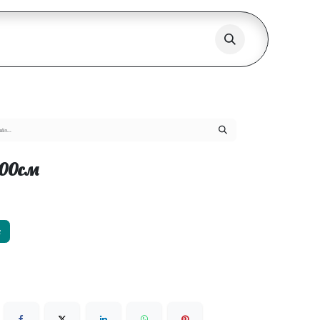
500см
х