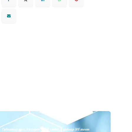
Сүхбаатар дүүрэг, 1-р хороо, UBH center, 3 давхар 316 тоот