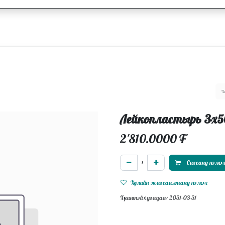
ллагаа
Блог
Ажлын байрууд
Лейкопластырь 3х
2'810.0000
₮
Сагсанд нэмэ
Хүслийн жагсаалтанд нэмэх
Хүчинтэй хугацаа: 2031-03-31