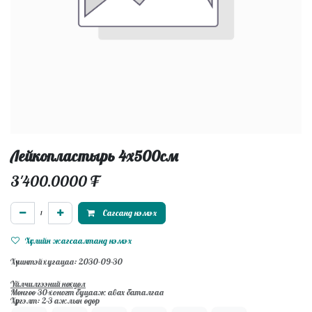
Лейкопластырь 4х500см
3'400.0000
₮
Сагсанд нэмэх
Хүслийн жагсаалтанд нэмэх
Хүчинтэй хугацаа: 2030-09-30
Үйлчилгээний нөхцөл
Мөнгөө 30-хоногт буцааж авах баталгаа
Хүргэлт: 2-3 ажлын өдөр