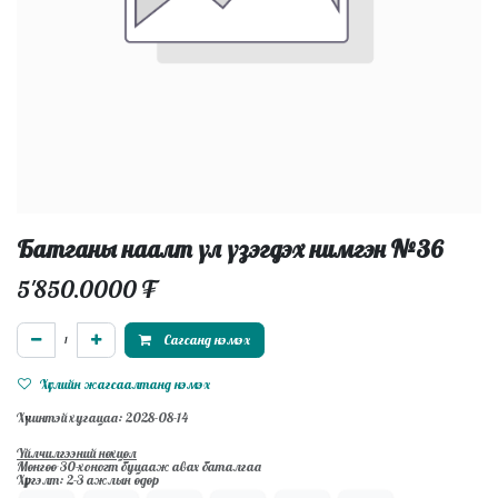
Батганы наалт үл үзэгдэх нимгэн №36
5'850.0000
₮
Сагсанд нэмэх
Хүслийн жагсаалтанд нэмэх
Хүчинтэй хугацаа: 2028-08-14
Үйлчилгээний нөхцөл
Мөнгөө 30-хоногт буцааж авах баталгаа
Хүргэлт: 2-3 ажлын өдөр