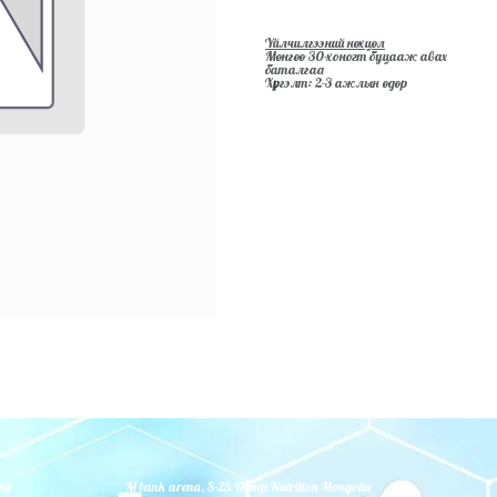
Үйлчилгээний нөхцөл
Мөнгөө 30-хоногт буцааж авах
баталгаа
Хүргэлт: 2-3 ажлын өдөр
йр
M bank arena, S-25 Olimp Nutrition Mongolia