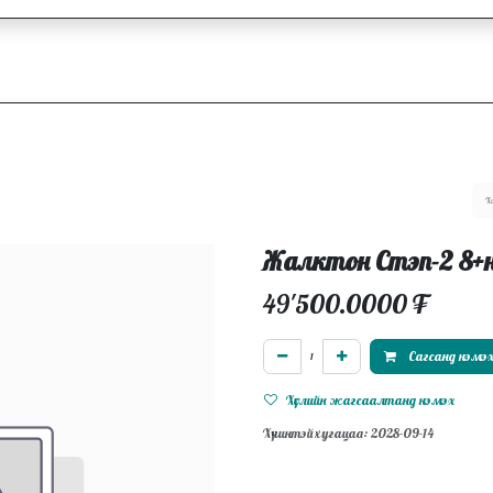
ллагаа
Блог
Ажлын байрууд
Жалктон Стэп-2 8+
49'500.0000
₮
Сагсанд нэмэ
Хүслийн жагсаалтанд нэмэх
Хүчинтэй хугацаа: 2028-09-14