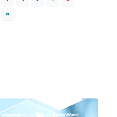
Сүхбаатар дүүрэг, 1-р хороо, UBH center, 3 давхар 316 тоот