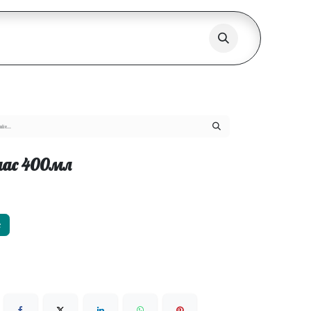
нас 400мл
х