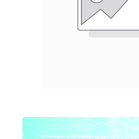
Чингэлтэй дүүрэг, 40, 50 мянгат, Жуулчны гудамж, 17/2-р ба