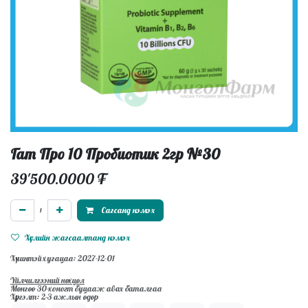
Гат Про 10 Пробиотик 2гр №30
39'500.0000
₮
Сагсанд нэмэх
Хүслийн жагсаалтанд нэмэх
Хүчинтэй хугацаа: 2027-12-01
Үйлчилгээний нөхцөл
Мөнгөө 30-хоногт буцааж авах баталгаа
Хүргэлт: 2-3 ажлын өдөр