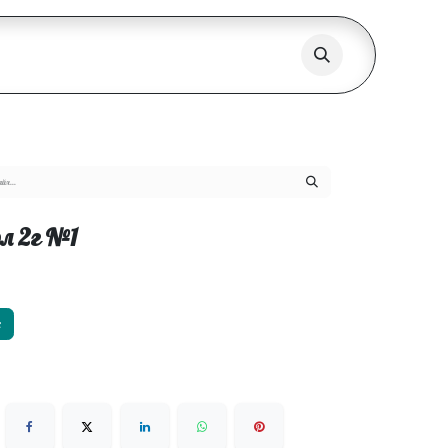
л 2г №1
х