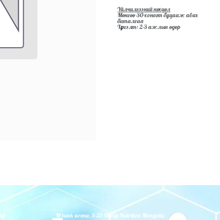
Үйлчилгээний нөхцөл
Мөнгөө 30-хоногт буцааж авах
баталгаа
Хүргэлт: 2-3 ажлын өдөр
йр
M bank arena, S-25 Olimp Nutrition Mongolia