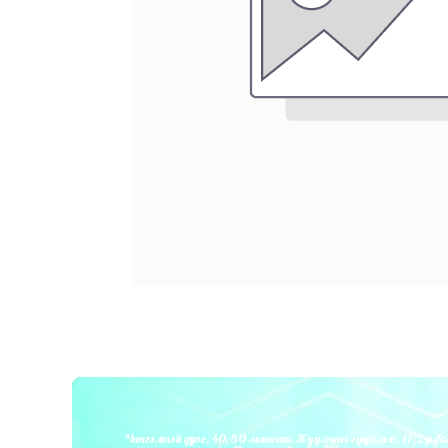
Чингэлтэй дүүрэг, 40, 50 мянгат, Жуулчны гудамж, 17/2-р ба