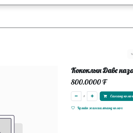
ллагаа
Блог
Ажлын байрууд
Кококлын Давс назо
800.0000
₮
Сагсанд нэмэ
Хүслийн жагсаалтанд нэмэх