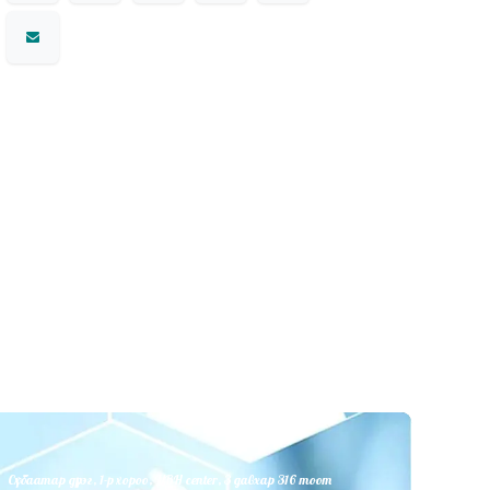
Сүхбаатар дүүрэг, 1-р хороо, UBH center, 3 давхар 316 тоот