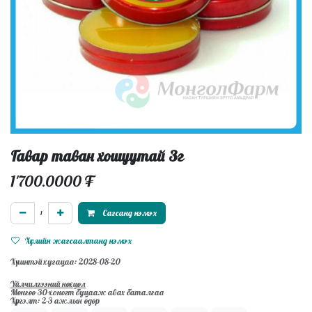
Гавар таван хошуутай 3г
1'700.0000
₮
Сагсанд нэмэх
Хүслийн жагсаалтанд нэмэх
Хүчинтэй хугацаа: 2028-08-20
Үйлчилгээний нөхцөл
Мөнгөө 30-хоногт буцааж авах баталгаа
Хүргэлт: 2-3 ажлын өдөр