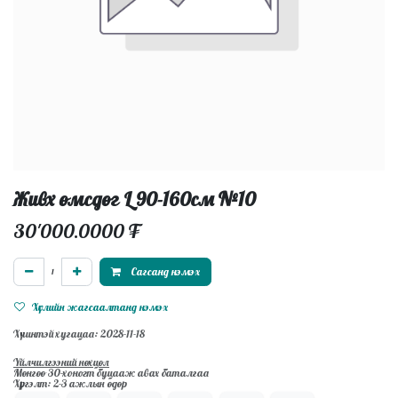
Живх өмсдөг L 90-160см №10
30'000.0000
₮
Сагсанд нэмэх
Хүслийн жагсаалтанд нэмэх
Хүчинтэй хугацаа: 2028-11-18
Үйлчилгээний нөхцөл
Мөнгөө 30-хоногт буцааж авах баталгаа
Хүргэлт: 2-3 ажлын өдөр