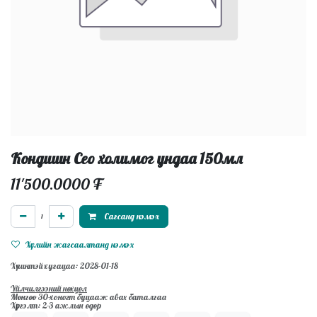
Кондишн Сео холимог ундаа 150мл
11'500.0000
₮
Сагсанд нэмэх
Хүслийн жагсаалтанд нэмэх
Хүчинтэй хугацаа: 2028-01-18
Үйлчилгээний нөхцөл
Мөнгөө 30-хоногт буцааж авах баталгаа
Хүргэлт: 2-3 ажлын өдөр