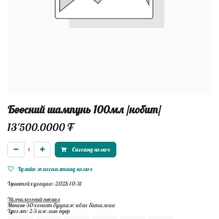
Бөөсний шампунь 100мл /нобит/
13'500.0000
₮
Сагсанд нэмэх
Хүслийн жагсаалтанд нэмэх
Хүчинтэй хугацаа: 2028-10-31
Үйлчилгээний нөхцөл
Мөнгөө 30-хоногт буцааж авах баталгаа
Хүргэлт: 2-3 ажлын өдөр