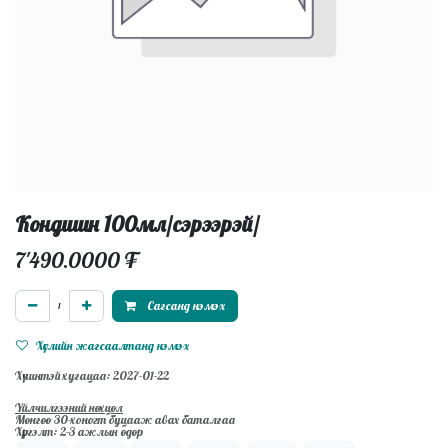
Кондишн 100мл/сэрээрэй/
7'490.0000
₮
Сагсанд нэмэх
Хүслийн жагсаалтанд нэмэх
Хүчинтэй хугацаа: 2027-01-22
Үйлчилгээний нөхцөл
Мөнгөө 30-хоногт буцааж авах баталгаа
Хүргэлт: 2-3 ажлын өдөр