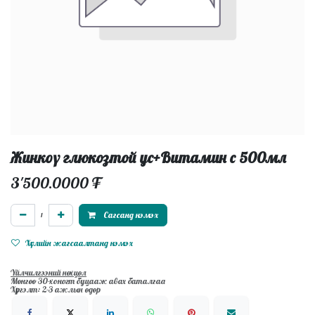
Жинкоү глюкозтой ус+Витамин с 500мл
3'500.0000
₮
Сагсанд нэмэх
Хүслийн жагсаалтанд нэмэх
Үйлчилгээний нөхцөл
Мөнгөө 30-хоногт буцааж авах баталгаа
Хүргэлт: 2-3 ажлын өдөр