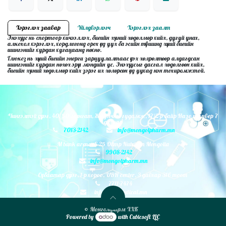
Хэрэглэх заавар
Үйлдвэрлэгч
Хэрэглэх заалт
Энэхүү ус нь спортоор хичээллэх, биеийн хүчний хөдөлмөр хийх, дугуй унах,
алкохол хэрэглэх, хордлогонд орох үед уух ба эсийн түвшинд хүний биеийн
шингэнийг хурдан хугацаанд нөхнө.
Глюкоз нь хүний биеийн энерги зарцуулалтаас үүсэх хөлрөлтөөр алдагдсан
шингэнийг хурдан нөхөх эрүүл мэндийн ус. Энэхүү усыг дасгал хөдөлгөөн хийх,
биеийн хүчний хөдөлмөр хийх зэрэг их хөлөрсөн үед уухад нэн тохиромжтой.
Чингэлтэй дүүрэг, 40, 50 мянгат, Жуулчны гудамж, 17/2-р байр Назо таувер 7
давхар
7013-2142
info@mongolpharm.mn
M bank arena, S-25 Olimp Nutrition Mongolia
9908-2142
info@mongolpharm.mn
Сүхбаатар дүүрэг, 1-р хороо, UBH center, 3 давхар 316 тоот
7711-7474
info@monmedical.mn
© Монголфарм ХХК
Powered by
with Cubicsoft LLC