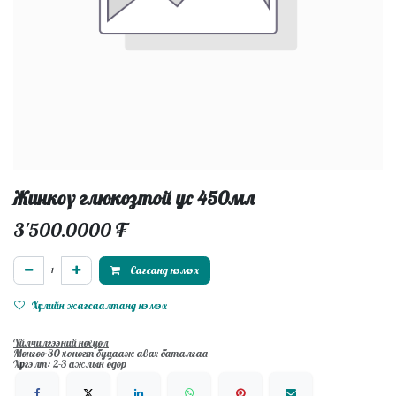
Жинкоү глюкозтой ус 450мл
3'500.0000
₮
Сагсанд нэмэх
Хүслийн жагсаалтанд нэмэх
Үйлчилгээний нөхцөл
Мөнгөө 30-хоногт буцааж авах баталгаа
Хүргэлт: 2-3 ажлын өдөр