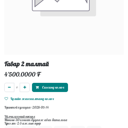
Гавар 2 талтай
4'500.0000
₮
Сагсанд нэмэх
Хүслийн жагсаалтанд нэмэх
Хүчинтэй хугацаа: 2028-05-14
Үйлчилгээний нөхцөл
Мөнгөө 30-хоногт буцааж авах баталгаа
Хүргэлт: 2-3 ажлын өдөр