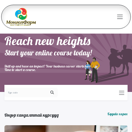
Skip to Content
Reach new heights
Start your online course today!
Skill up and have an impact! Your business career starts here.
Time to start a course.
Бүгдийг харах
Өндөр хандалттай курсууд