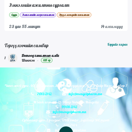
Эмнэлгийн ажилтны сургалт
Суурь
Эмнэлгийн мэргэжилтэн
Эрүүл мэндийн ажилтан
23 цаг 55 минут
14
алхамууд
Бүгдийг харах
Тэргүүлэгчийн самбар
Дотоод хяналтын алба
1
Шинэхэн
•
625 xp
Чингэлтэй дүүрэг, 40, 50 мянгат, Жуулчны гудамж, 17/2-р байр Назо таувер 7
давхар
7013-2142
info@mongolpharm.mn
M bank arena, S-25 Olimp Nutrition Mongolia
9908-2142
info@mongolpharm.mn
Сүхбаатар дүүрэг, 1-р хороо, UBH center, 3 давхар 316 тоот
7711-7474
info@monmedical.mn