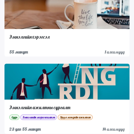
Эмнэлгийн хэрэгсэл
55 минут
1
алхамууд
Эмнэлгийн ажилтны сургалт
Суурь
Эмнэлгийн мэргэжилтэн
Эрүүл мэндийн ажилтан
23 цаг 55 минут
14
алхамууд