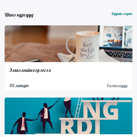
Бүгдийг харах
Шинэ курсууд
Эмнэлгийн хэрэгсэл
55 минут
1
алхамууд