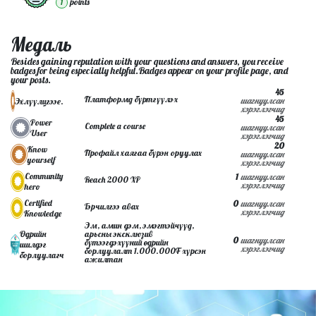
point
s
1
Медаль
Besides gaining reputation with your questions and answers, you receive
badges for being especially helpful.
Badges appear on your profile page, and
your posts.
45
Платформд бүртгүүлэх
шагнуулсан
Эхлүүлцгээе.
хэрэглэгчид
45
Power
Complete a course
шагнуулсан
User
хэрэглэгчид
20
Know
Профайл хаягаа бүрэн оруулах
шагнуулсан
yourself
хэрэглэгчид
Community
1
шагнуулсан
Reach 2000 XP
хэрэглэгчид
hero
Certified
0
шагнуулсан
Гэрчилгээ авах
хэрэглэгчид
Knowledge
Эм, амин дэм, эмэгтэйчүүд,
Өдрийн
арьсны эксклюзив
0
шагнуулсан
бүтээгдэхүүний өдрийн
шилдэг
хэрэглэгчид
борлуулалт 1.000.000₮ хүрсэн
борлуулагч
ажилтан