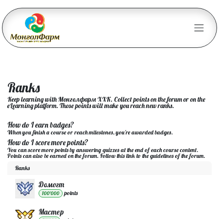
Skip to Content
Ranks
Keep learning with Монголфарм ХХК. Collect points on the forum or on the
eLearning platform. Those points will make you reach new ranks.
How do I earn badges?
When you finish a course or reach milestones, you're awarded badges.
How do I score more points?
You can score more points by answering quizzes at the end of each course content.
Points can also be earned on the forum. Follow this link to the guidelines of the forum.
Ranks
Домогт
point
s
100'000
Мастер