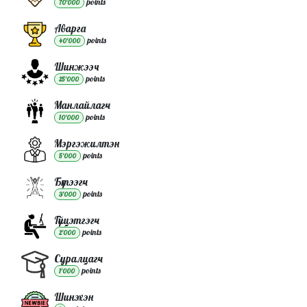
point
s
70'000
Аварга
point
s
40'000
Шинжээч
point
s
25'000
Манлайлагч
point
s
10'000
Мэргэжилтэн
point
s
5'000
Бүтээгч
point
s
3'000
Гүйцэтгэгч
point
s
2'000
Суралцагч
point
s
1'000
Шинэхэн